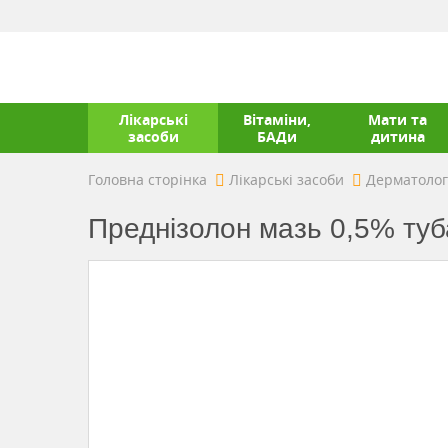
Лікарські
Вітаміни,
Мати та
засоби
БАДи
дитина
Головна сторінка
Лікарські засоби
Дерматолог
Преднізолон мазь 0,5% ту