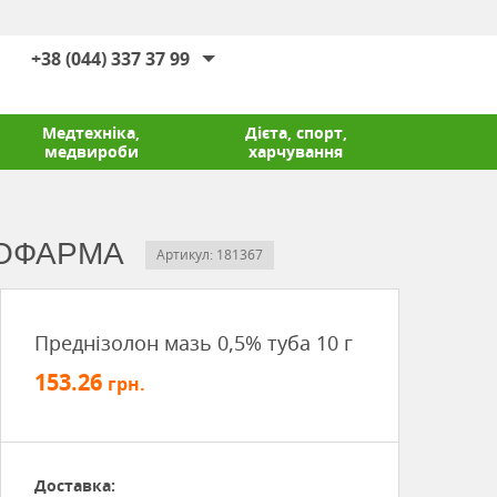
+38 (044) 337 37 99
Медтехніка,
Дієта, спорт,
медвироби
харчування
БІОФАРМА
Артикул: 181367
Преднізолон мазь 0,5% туба 10 г
153.26
грн.
Доставка: