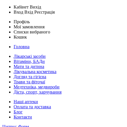
Кабінет
Вихід
Вход
Вхід
Реєстрація
Профіль
Мої замовлення
Списки вибраного
Кошик
Головна
Лікарські засоби
Вітаміни, БАДи
Мати та дитина
Лікувальна косметика
Догляд та гігієна
Трави та фіточаї
Медтехніка, медвироби
Дієта, спорт, харчування
Наші аптеки
Оплата та доставка
Блог
Контакти
Цитрус-Фарм