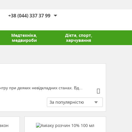
+38 (044) 337 37 99
Медтехніка,
Дієта, спорт,
медвироби
харчування
ру при деяких невідкладних станах. Вд...