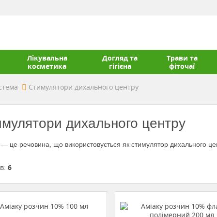
Лікувальна
Догляд та
Трави та
косметика
гігієна
фіточаї
стема
Стимулятори дихального центру
мулятори дихального центру
— це речовина, що використовується як стимулятор дихального цент
ів:
6