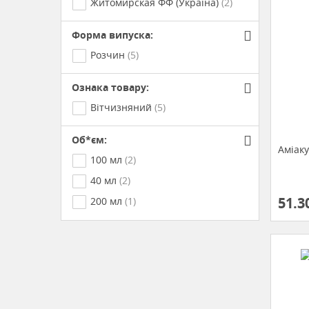
Житомирская ФФ (Україна)
(2)
Форма випуска:
Розчин
(5)
Ознака товару:
Вітчизняний
(5)
Об*єм:
Аміак
100 мл
(2)
40 мл
(2)
51.3
200 мл
(1)