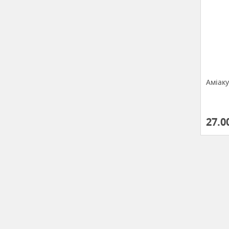
Аміак
27.0