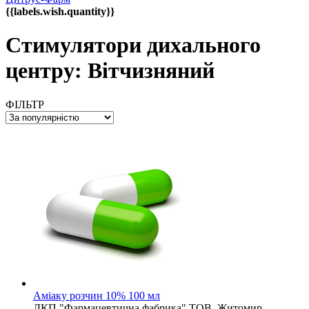
{{labels.wish.quantity}}
Стимулятори дихального
центру: Вітчизняний
ФІЛЬТР
Аміаку розчин 10% 100 мл
ДКП "Фармацевтична фабрика" ТОВ, Житомир,