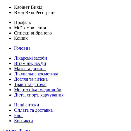
Кабінет
Вихід
Вход
Вхід
Реєстрація
Профіль
Мої замовлення
Списки вибраного
Кошик
Головна
Лікарські засоби
Вітаміни, БАДи
Мати та дитина
Лікувальна косметика
Догляд та гігієна
Трави та фіточаї
Медтехніка, медвироби
Дієта, спорт, харчування
Наші аптеки
Оплата та доставка
Блог
Контакти
Цитрус-Фарм