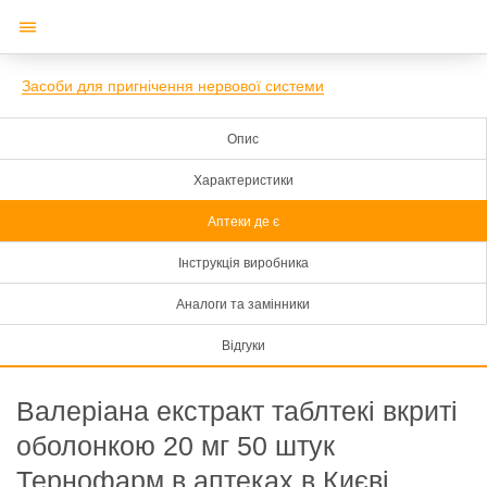
Засоби для пригнічення нервової системи
Опис
Характеристики
Аптеки де є
Інструкція виробника
Аналоги та замінники
Відгуки
Валеріана екстракт таблтекі вкриті
оболонкою 20 мг 50 штук
Тернофарм в аптеках в Києві