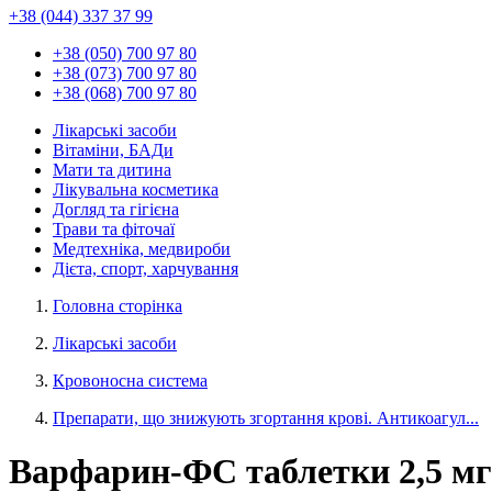
+38 (044) 337 37 99
+38 (050) 700 97 80
+38 (073) 700 97 80
+38 (068) 700 97 80
Лікарські засоби
Вітаміни, БАДи
Мати та дитина
Лікувальна косметика
Догляд та гігієна
Трави та фіточаї
Медтехніка, медвироби
Дієта, спорт, харчування
Головна сторінка
Лікарські засоби
Кровоносна система
Препарати, що знижують згортання крові. Антикоагул...
Варфарин-ФС таблетки 2,5 мг