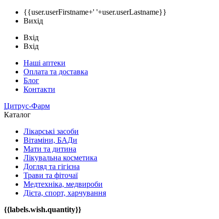
{{user.userFirstname+' '+user.userLastname}}
Вихід
Вхід
Вхід
Наші аптеки
Оплата та доставка
Блог
Контакти
Цитрус-Фарм
Каталог
Лікарські засоби
Вітаміни, БАДи
Мати та дитина
Лікувальна косметика
Догляд та гігієна
Трави та фіточаї
Медтехніка, медвироби
Дієта, спорт, харчування
{{labels.wish.quantity}}