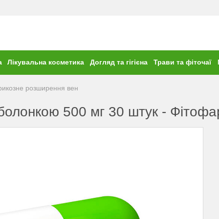
а
Лікувальна косметика
Догляд та гігієна
Трави та фіточаї
рикозне розширення вен
оболонкою 500 мг 30 штук - Фітоф