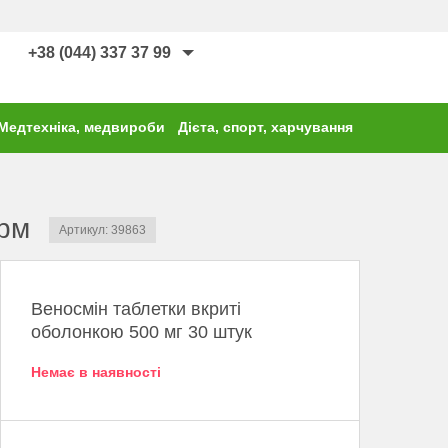
+38 (044) 337 37 99
Медтехніка, медвироби
Дієта, спорт, харчування
арм
Артикул: 39863
Веносмін таблетки вкриті
оболонкою 500 мг 30 штук
Немає в наявності