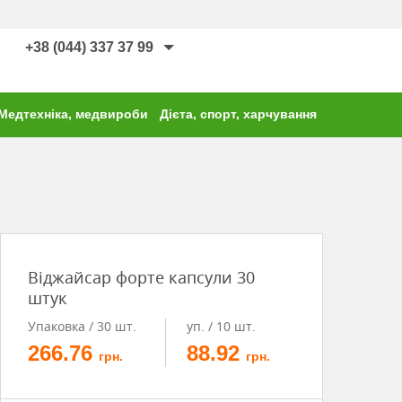
+38 (044) 337 37 99
Медтехніка, медвироби
Дієта, спорт, харчування
Віджайсар форте капсули 30
штук
Упаковка / 30 шт.
уп. / 10 шт.
266.76
88.92
грн.
грн.