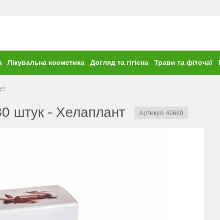
а
Лікувальна косметика
Догляд та гігієна
Трави та фіточаї
ет
0 штук - Хелаплант
Артикул: 40660