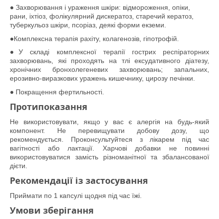
●
Захворювання і ураження шкіри: відмороження, опіки,
рани, іхтіоз, фолікулярний дискератоз, старечий кератоз,
туберкульоз шкіри, псоріаз, деякі форми екземи.
●
Комплексна терапія рахіту, колагенозів, гіпотрофій.
●
У складі комплексної терапії гострих респіраторних
захворювань, які проходять на тлі ексудативного діатезу,
хронічних бронхолегеневих захворювань; запальних,
ерозивно-виразкових уражень кишечнику, цирозу печінки.
●
Покращення фертильності.
Протипоказання
Не використовувати, якщо у вас є алергія на будь-який
компонент. Не перевищувати добову дозу, що
рекомендується. Проконсультуйтеся з лікарем під час
вагітності або лактації. Харчові добавки не повинні
використовуватися замість різноманітної та збалансованої
дієти.
Рекомендації із застосування
Приймати по 1 капсулі щодня під час їжі.
Умови зберігання