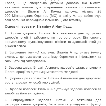
Foods)
- це спеціальна дієтична добавка яка містить
важливий вітамін для збереження нашого оптимального
здоров'я - Вітамін А. Кожна капсула містить 25
000 Міжнародних Одиниць (МО) вітаміну A, що забезпечує
ваш організм необхідною кількістю цього вітаміну.
Основні переваги Вітаміну A Нау Фудс:
1. Зорове здоров'я: Вітамін A є важливим для підтримки
здоров'я очей і забезпечення гострого зору. Він сприяє
нормальному функціонуванню сітківки та адаптації очей до
різкості світла.
2. Зміцнення імунної системи: Вітамін A підтримує імунну
систему, допомагаючи організму боротися з інфекціями та
захищати від захворювань.
3. Здорова шкіра: Вітамін A сприяє здоров'ю шкіри, сприяючи
її регенерації та підтримці м'якості та гладкості.
4. Здоровий ріст і розвиток: Вітамін A важливий для здорового
росту та розвитку, особливо у дітей.
5. Здорове волосся: Вітамін A підтримує здорове волосся та
запобігає його випадінню.
6. Репродуктивне здоров'я: Вітамін A важливий для
репродуктивного здоров'я, бере участь у підтримці функції