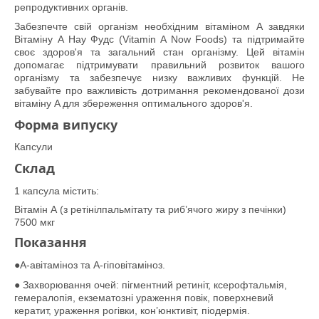
репродуктивних органів.
Забезпечте свій організм необхідним вітаміном A завдяки
Вітаміну A Нау Фудс (Vitamin A Now Foods) та підтримайте
своє здоров'я та загальний стан організму. Цей вітамін
допомагає підтримувати правильний розвиток вашого
організму та забезпечує низку важливих функцій. Не
забувайте про важливість дотримання рекомендованої дози
вітаміну A для збереження оптимального здоров'я.
Форма випуску
Капсули
Склад
1 капсула містить:
Вітамін А (з ретінілпальмітату та риб’ячого жиру з печінки)
7500 мкг
Показання
●
A
-авітаміноз та А-гіповітаміноз.
●
Захворювання очей: пігментний ретиніт, ксерофтальмія,
гемералопія, екзематозні ураження повік, поверхневий
кератит, ураження рогівки, кон’юнктивіт, піодермія.