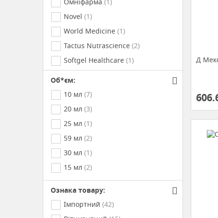
Омніфарма
(1)
Novel
(1)
World Medicine
(1)
Tactus Nutrascience
(2)
Д Мек
Softgel Healthcare
(1)
Golden Pharm
(1)
Об*єм:
New Food
(1)
10 мл
(7)
606.
Solaray
(1)
20 мл
(3)
Краса та здоров*я
(2)
25 мл
(1)
Natures Plus
(1)
59 мл
(2)
30 мл
(1)
15 мл
(2)
Ознака товару:
Імпортний
(42)