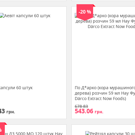
-20 %
капсули 60 штук
По Д*арко (кора мурашиног
дерева) розчин 59 мл Нау Фу
D`arco Extract Now Foods)
678.83
43
543.06
грн.
грн.
%