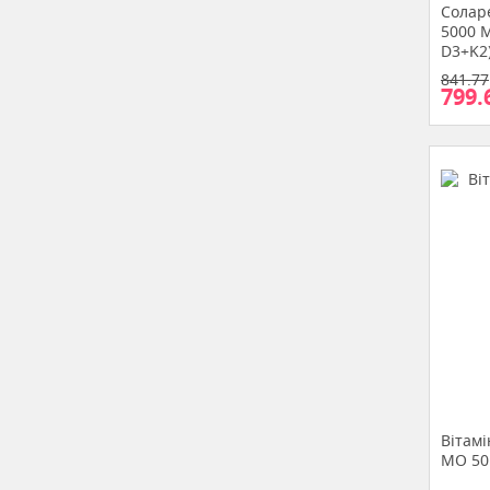
Соларе
5000 M
D3+K2)
841.77
799.
Вітамі
МО 50