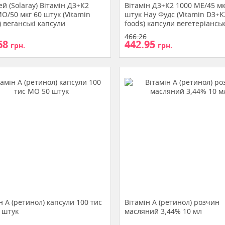
й (Solaray) Вітамін Д3+К2
Вітамін Д3+К2 1000 ME/45 мк
О/50 мкг 60 штук (Vitamin
штук Нау Фудс (Vitamin D3+
 веганські капсули
foods) капсули вегетеріанськ
466.26
68
442.95
грн.
грн.
н A (ретинол) капсули 100 тис
Вітамін A (ретинол) розчин
 штук
масляний 3,44% 10 мл