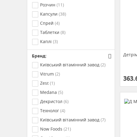
Polpharma SA (Польща)
(1)
Розчин
(11)
Капсули
(38)
Спрей
(4)
Таблетки
(8)
Каплі
(3)
Детрі
Бренд:
Київський вітамінний завод
(2)
Vitrum
(2)
363.
Zest
(1)
Medana
(5)
Декристол
(6)
Технолог
(4)
Київський вітамінний завод
(7)
Now Foods
(21)