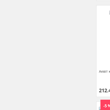
Аевіт 
212.
-5 