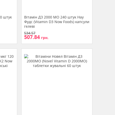
60 штук
Вітамін Д3 2000 МО 240 штук Нау
Фудс (Vitamin D3 Now Foods) капсули
гелеві
534.57
507.84
грн.