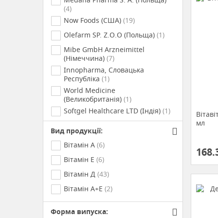
(4)
Now Foods (США)
(19)
Olefarm SP. Z.O.O (Польща)
(1)
Mibe GmbH Arzneimittel
(Німеччина)
(7)
Innopharma, Словацька
Республіка
(1)
World Medicine
(Великобританія)
(1)
Softgel Healthcare LTD (Індія)
(1)
Вітаві
мл
Tactus Nutrascience LLP (Індія)
(2)
Вид продукції:
Голден-Фарм (Україна)
(1)
Вітамін А
(6)
168.
New Food Technologies Cо. Ltd
Вітамін Е
(6)
(США)
(1)
Вітамін Д
(43)
Solaray (США)
(1)
Вітамін А+Е
(2)
Краса та Здоров*я (Україна)
(2)
Natures Plus (США)
(1)
Форма випуска: