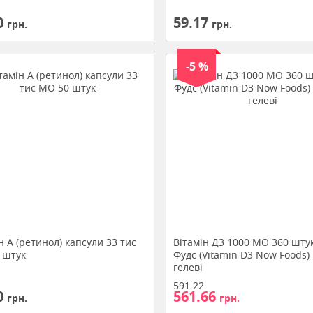
0
59.17
грн.
грн.
-5 %
н A (ретинол) капсули 33 тис
Вітамін Д3 1000 МО 360 шту
 штук
Фудс (Vitamin D3 Now Foods)
гелеві
591.22
0
561.66
грн.
грн.