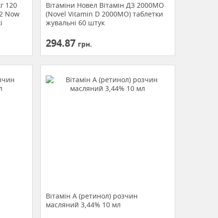
г 120
Вітаміни Новел Вітамін Д3 2000МО
K2 Now
(Novel Vitamin D 2000MO) таблетки
і
жувальні 60 штук
294.87
грн.
Вітамін A (ретинол) розчин
масляний 3,44% 10 мл