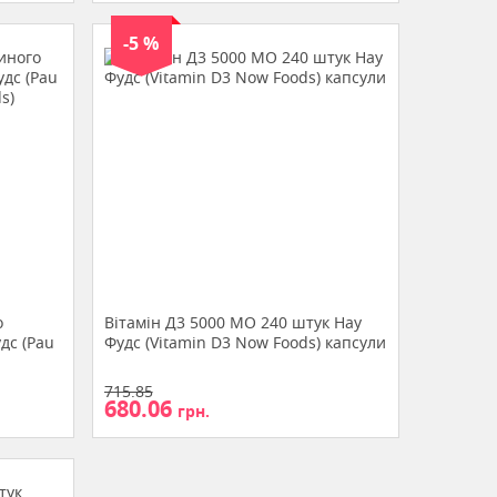
-5 %
о
Вітамін Д3 5000 МО 240 штук Нау
дс (Pau
Фудс (Vitamin D3 Now Foods) капсули
715.85
680.06
грн.