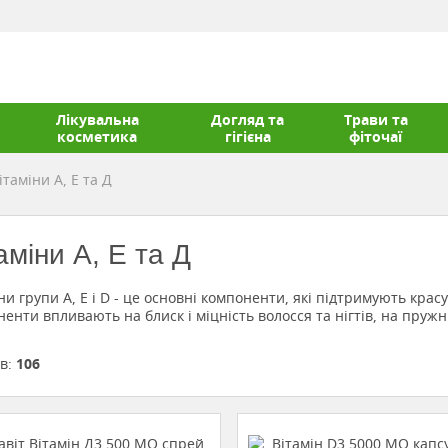
Лікувальна
Догляд та
Трави та
косметика
гігієна
фіточаї
ітаміни А, Е та Д
аміни А, Е та Д
ни групи А, Е і D - це основні компоненти, які підтримують красу
енти впливають на блиск і міцність волосся та нігтів, на пружніс
ів:
106