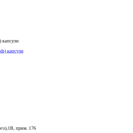
) капсули
го),1В, прим. 176