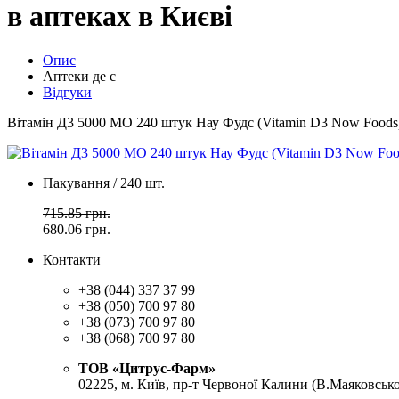
в аптеках в Києві
Опис
Аптеки де є
Відгуки
Вітамін Д3 5000 МО 240 штук Нау Фудс (Vitamin D3 Now Foods
Пакування / 240 шт.
715.85 грн.
680.06
грн.
Контакти
+38 (044) 337 37 99
+38 (050) 700 97 80
+38 (073) 700 97 80
+38 (068) 700 97 80
ТОВ «Цитрус-Фарм»
02225, м. Київ, пр-т Червоної Калини (В.Маяковсько