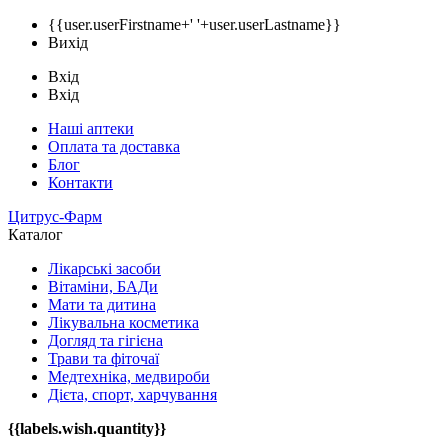
{{user.userFirstname+' '+user.userLastname}}
Вихід
Вхід
Вхід
Наші аптеки
Оплата та доставка
Блог
Контакти
Цитрус-Фарм
Каталог
Лікарські засоби
Вітаміни, БАДи
Мати та дитина
Лікувальна косметика
Догляд та гігієна
Трави та фіточаї
Медтехніка, медвироби
Дієта, спорт, харчування
{{labels.wish.quantity}}