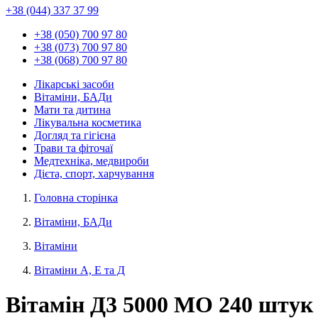
+38 (044) 337 37 99
+38 (050) 700 97 80
+38 (073) 700 97 80
+38 (068) 700 97 80
Лікарські засоби
Вітаміни, БАДи
Мати та дитина
Лікувальна косметика
Догляд та гігієна
Трави та фіточаї
Медтехніка, медвироби
Дієта, спорт, харчування
Головна сторінка
Вітаміни, БАДи
Вітаміни
Вітаміни А, Е та Д
Вітамін Д3 5000 МО 240 штук