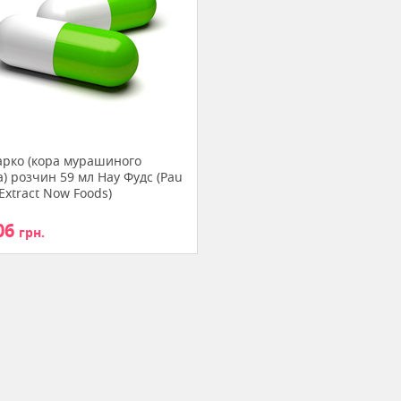
арко (кора мурашиного
) розчин 59 мл Нау Фудс (Pau
 Extract Now Foods)
06
грн.