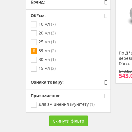
Бренд:
Об*єм:
10 мл
(7)
20 мл
(3)
25 мл
(1)
59 мл
(2)
По Д*
дерева
30 мл
(1)
D`arco
15 мл
(2)
678.83
543.
Ознака товару:
Призначення:
Для зміцнення імунітету
(1)
Скинути фільтр