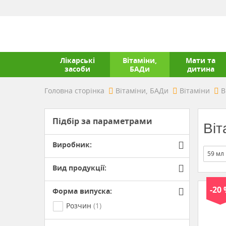
Лікарські
Вітаміни,
Мати та
засоби
БАДи
дитина
Головна сторінка
Вітаміни, БАДи
Вітаміни
В
Підбір за параметрами
Віт
Виробник:
59 мл
Вид продукції:
-20
Форма випуска:
Розчин
(1)