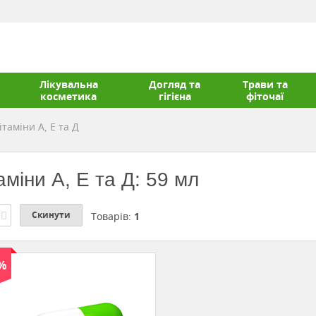
Лікувальна
Догляд та
Трави та
косметика
гігієна
фіточаї
ітаміни А, Е та Д
аміни А, Е та Д: 59 мл
Скинути
Товарів:
1
 %