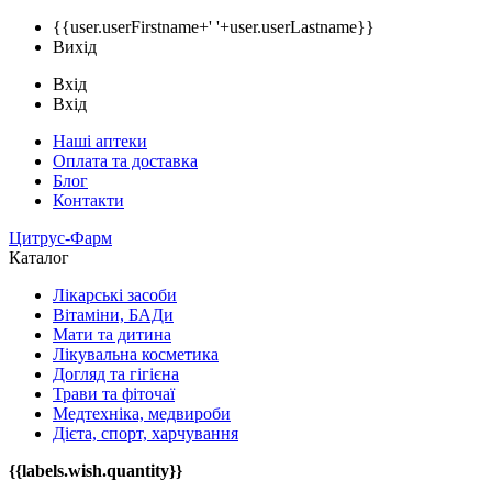
{{user.userFirstname+' '+user.userLastname}}
Вихід
Вхід
Вхід
Наші аптеки
Оплата та доставка
Блог
Контакти
Цитрус-Фарм
Каталог
Лікарські засоби
Вітаміни, БАДи
Мати та дитина
Лікувальна косметика
Догляд та гігієна
Трави та фіточаї
Медтехніка, медвироби
Дієта, спорт, харчування
{{labels.wish.quantity}}