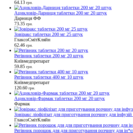
64.13
грн.
Ацикловір-Дарниця таблетки 200 мг 20 штук
Дарниця ФФ
73.35
грн.
Зовіракс таблетки 200 мг 25 штук
ГлаксоСмітКляйн
62.46
грн.
Рятівник таблетки 200 мг 20 штук
Київмедпрепарат
59.85
грн.
Рятівник таблетки 400 мг 10 штук
Київмедпрепарат
120.60
грн.
Ацикловір-Фармак таблетки 200 мг 20 штук
Фармак
Зовіракс ліофілізат для приготування розчину для інфузій
ГлаксоСмітКляйн
Рятівник порошок для для приготування розчину для ін*є