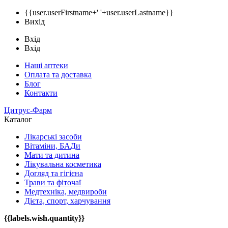
{{user.userFirstname+' '+user.userLastname}}
Вихід
Вхід
Вхід
Наші аптеки
Оплата та доставка
Блог
Контакти
Цитрус-Фарм
Каталог
Лікарські засоби
Вітаміни, БАДи
Мати та дитина
Лікувальна косметика
Догляд та гігієна
Трави та фіточаї
Медтехніка, медвироби
Дієта, спорт, харчування
{{labels.wish.quantity}}