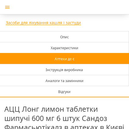
Засоби для лікування кашля і застуди
Опис
Характеристики
Аптеки де є
Інструкція виробника
Аналоги та замінники
Відгуки
АЦЦ Лонг лимон таблетки
шипучі 600 мг 6 штук Сандоз
Фармасьютікалз в аптеках в Києві