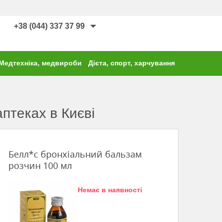
+38 (044) 337 37 99
Медтехніка, медвироби
Дієта, спорт, харчування
птеках в Києві
Белл*с бронхіальний бальзам
розчин 100 мл
Немає в наявності