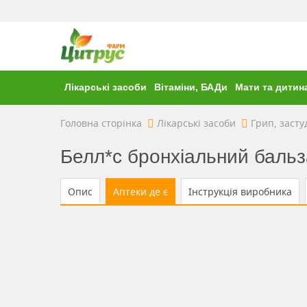
Лікарські засоби
Вітаміни, БАДи
Мати та дитин
Головна сторінка
Лікарські засоби
Грип, засту
Белл*с бронхіальний бальза
Опис
Аптеки де є
Інструкція виробника