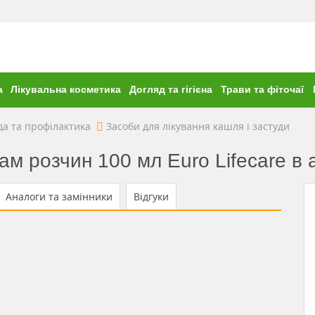
а
Лікувальна косметика
Догляд та гігієна
Трави та фіточаї
да та профілактика
Засоби для лікування кашля і застуди
м розчин 100 мл Euro Lifecare в а
Аналоги та замінники
Відгуки