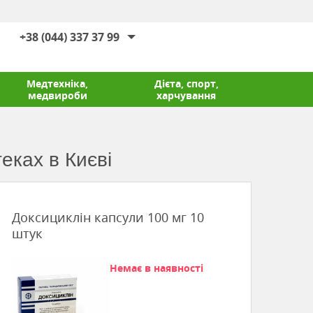
+38 (044) 337 37 99
Медтехніка,
Дієта, спорт,
медвироби
харчування
еках в Києві
Доксициклін капсули 100 мг 10
штук
Немає в наявності