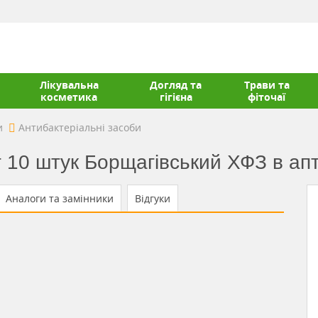
Лікувальна
Догляд та
Трави та
косметика
гігієна
фіточаї
и
Антибактеріальні засоби
 10 штук Борщагівський ХФЗ в апт
Аналоги та замінники
Відгуки