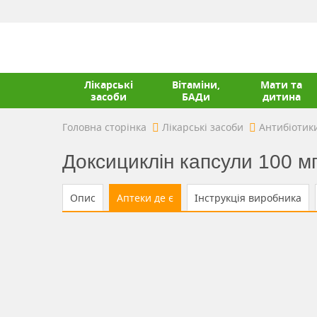
Лікарські
Вітаміни,
Мати та
засоби
БАДи
дитина
Головна сторінка
Лікарські засоби
Антибіотик
Доксициклін капсули 100 мг
Опис
Аптеки де є
Інструкція виробника