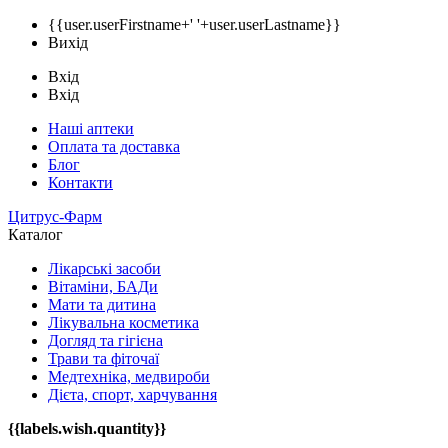
{{user.userFirstname+' '+user.userLastname}}
Вихід
Вхід
Вхід
Наші аптеки
Оплата та доставка
Блог
Контакти
Цитрус-Фарм
Каталог
Лікарські засоби
Вітаміни, БАДи
Мати та дитина
Лікувальна косметика
Догляд та гігієна
Трави та фіточаї
Медтехніка, медвироби
Дієта, спорт, харчування
{{labels.wish.quantity}}