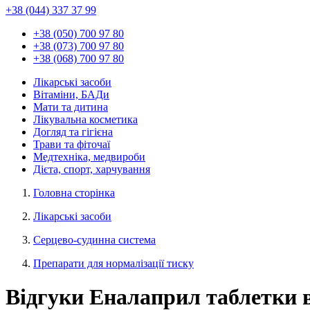
+38 (044) 337 37 99
+38 (050) 700 97 80
+38 (073) 700 97 80
+38 (068) 700 97 80
Лікарські засоби
Вітаміни, БАДи
Мати та дитина
Лікувальна косметика
Догляд та гігієна
Трави та фіточаї
Медтехніка, медвироби
Дієта, спорт, харчування
Головна сторінка
Лікарські засоби
Серцево-судинна система
Препарати для нормалізації тиску
Відгуки Еналаприл таблетки 