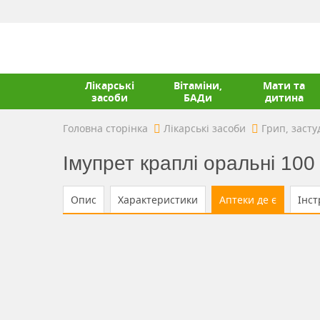
Лікарські
Вітаміни,
Мати та
засоби
БАДи
дитина
Головна сторінка
Лікарські засоби
Грип, засту
Імупрет краплі оральні 100
Опис
Характеристики
Аптеки де є
Інст