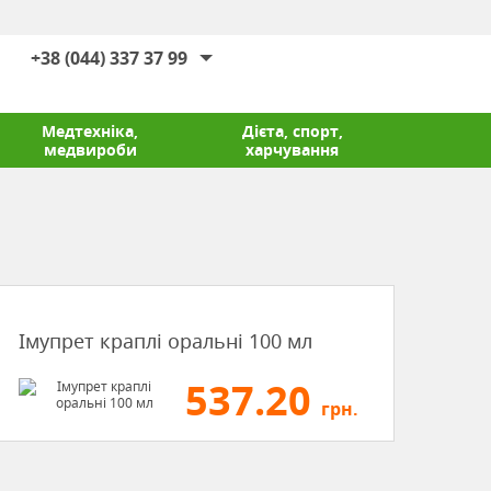
+38 (044) 337 37 99
Медтехніка,
Дієта, спорт,
медвироби
харчування
Імупрет краплі оральні 100 мл
537.20
грн.