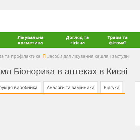
Лікувальна
Догляд та
Трави та
косметика
гігієна
фіточаї
да та профілактика
Засоби для лікування кашля і застуди
 мл Біонорика в аптеках в Києві
рукція виробника
Аналоги та замінники
Відгуки