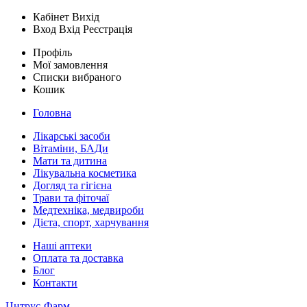
Кабінет
Вихід
Вход
Вхід
Реєстрація
Профіль
Мої замовлення
Списки вибраного
Кошик
Головна
Лікарські засоби
Вітаміни, БАДи
Мати та дитина
Лікувальна косметика
Догляд та гігієна
Трави та фіточаї
Медтехніка, медвироби
Дієта, спорт, харчування
Наші аптеки
Оплата та доставка
Блог
Контакти
Цитрус-Фарм