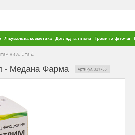
а
Лікувальна косметика
Догляд та гігієна
Трави та фіточаї
ітаміни А, Е та Д
мл - Медана Фарма
Артикул: 321786