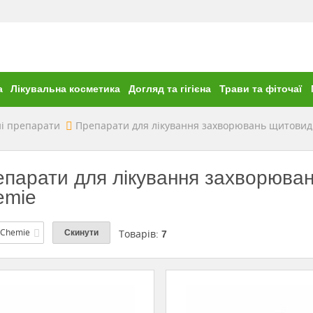
а
Лікувальна косметика
Догляд та гігієна
Трави та фіточаї
і препарати
Препарати для лікування захворювань щитовид
парати для лікування захворювань
emie
-Chemie
Товарів:
Скинути
7