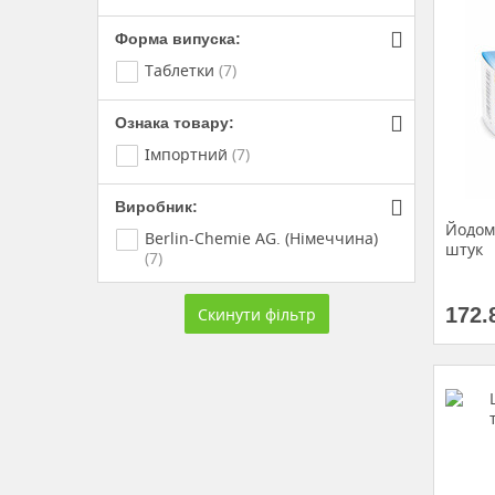
Форма випуска:
Таблетки
(7)
Ознака товару:
Імпортний
(7)
Виробник:
Йодом
Berlin-Chemie AG. (Німеччина)
штук
(7)
172.
Скинути фільтр