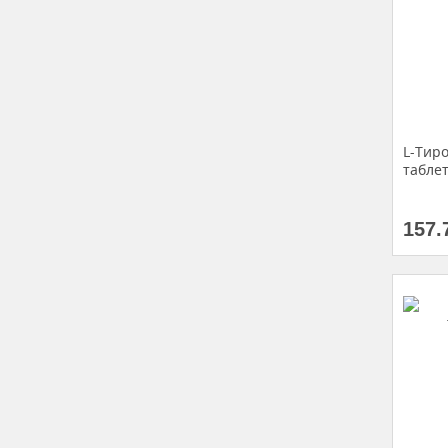
L-Тиро
таблет
157.