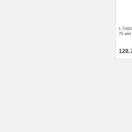
L-Тиро
75 мкг
128.