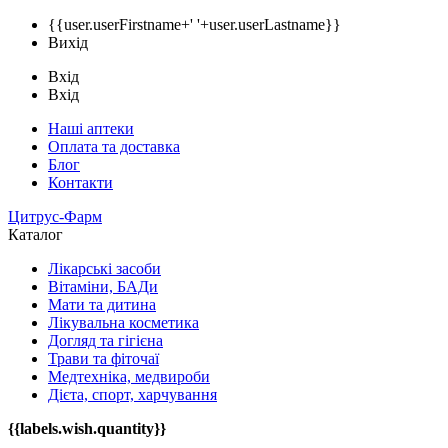
{{user.userFirstname+' '+user.userLastname}}
Вихід
Вхід
Вхід
Наші аптеки
Оплата та доставка
Блог
Контакти
Цитрус-Фарм
Каталог
Лікарські засоби
Вітаміни, БАДи
Мати та дитина
Лікувальна косметика
Догляд та гігієна
Трави та фіточаї
Медтехніка, медвироби
Дієта, спорт, харчування
{{labels.wish.quantity}}