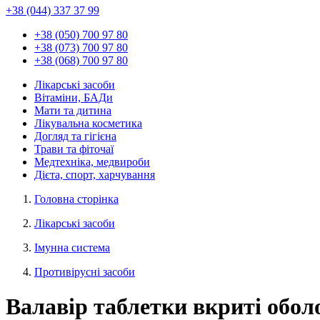
+38 (044) 337 37 99
+38 (050) 700 97 80
+38 (073) 700 97 80
+38 (068) 700 97 80
Лікарські засоби
Вітаміни, БАДи
Мати та дитина
Лікувальна косметика
Догляд та гігієна
Трави та фіточаї
Медтехніка, медвироби
Дієта, спорт, харчування
Головна сторінка
Лікарські засоби
Імунна система
Противірусні засоби
Валавір таблетки вкриті обол