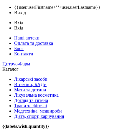
{{user.userFirstname+' '+user.userLastname}}
Вихід
Вхід
Вхід
Наші аптеки
Оплата та доставка
Блог
Контакти
Цитрус-Фарм
Каталог
Лікарські засоби
Вітаміни, БАДи
Мати та дитина
Лікувальна косметика
Догляд та гігієна
Трави та фіточаї
Медтехніка, медвироби
Дієта, спорт, харчування
{{labels.wish.quantity}}