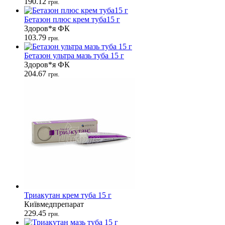
190.12
грн.
Бетазон плюс крем туба15 г
Здоров*я ФК
103.79
грн.
Бетазон ультра мазь туба 15 г
Здоров*я ФК
204.67
грн.
Триакутан крем туба 15 г
Київмедпрепарат
229.45
грн.