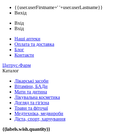
{{user.userFirstname+' '+user.userLastname}}
Вихід
Вхід
Вхід
Наші аптеки
Оплата та доставка
Блог
Контакти
Цитрус-Фарм
Каталог
Лікарські засоби
Вітаміни, БАДи
Мати та дитина
Лікувальна косметика
Догляд та гігієна
Трави та фіточаї
Медтехніка, медвироби
Дієта, спорт, харчування
{{labels.wish.quantity}}