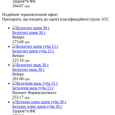
Здоров*я ФК
204.67
грн.
Подібний терапевтичний ефект
Препарати, що входять до однієї класифікаційної групи АТС
Белогент крем 30 г
Belupo
273.60
грн.
Белогент крем туба 15 г
Belupo
223.10
грн.
Белогент мазь 30 г
Belupo
291.00
грн.
Бетадерм мазь туба 15 г
Валеант Фармасьютікалз
253.17
грн.
Бетазон плюс крем туба 30 г
Здоров*я ФК