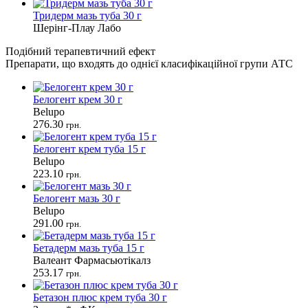
Тридерм мазь туба 30 г
Шерінг-Плау Лабо
Подібний терапевтичний ефект
Препарати, що входять до однієї класифікаційної групи АТС
Белогент крем 30 г
Belupo
276.30
грн.
Белогент крем туба 15 г
Belupo
223.10
грн.
Белогент мазь 30 г
Belupo
291.00
грн.
Бетадерм мазь туба 15 г
Валеант Фармасьютікалз
253.17
грн.
Бетазон плюс крем туба 30 г