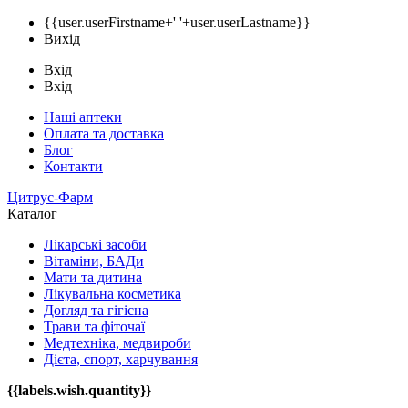
{{user.userFirstname+' '+user.userLastname}}
Вихід
Вхід
Вхід
Наші аптеки
Оплата та доставка
Блог
Контакти
Цитрус-Фарм
Каталог
Лікарські засоби
Вітаміни, БАДи
Мати та дитина
Лікувальна косметика
Догляд та гігієна
Трави та фіточаї
Медтехніка, медвироби
Дієта, спорт, харчування
{{labels.wish.quantity}}