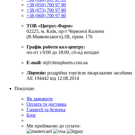
+38 (050) 700 97 80
+38 (073) 700 97 80
+38 (068) 700 97 80
ТОВ «Цитрус-Фарм»
02225, м. Київ, пр-т Червоної Калини
(В.Маяковського),1В, прим. 176
Графік роботи кол-центру:
пн-пт з 9:00 до 18:00, сб-нд вихідні
E-mail:
st@citruspharm.com.ua
Ліцензія:
роздрібна торгівля лікарськими засобами
АЕ 194442 від 12.08.2014
Покупцю
Як замовити
Оплата та доставка
Гарантії та безпека
Блог
Ми приймаємо до сплати: