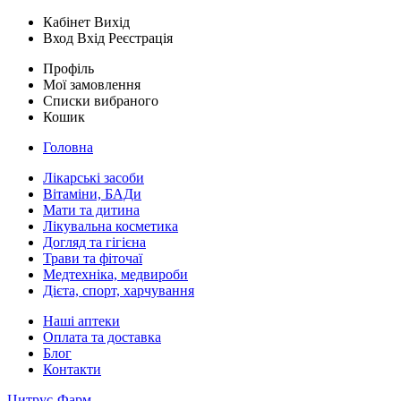
Кабінет
Вихід
Вход
Вхід
Реєстрація
Профіль
Мої замовлення
Списки вибраного
Кошик
Головна
Лікарські засоби
Вітаміни, БАДи
Мати та дитина
Лікувальна косметика
Догляд та гігієна
Трави та фіточаї
Медтехніка, медвироби
Дієта, спорт, харчування
Наші аптеки
Оплата та доставка
Блог
Контакти
Цитрус-Фарм