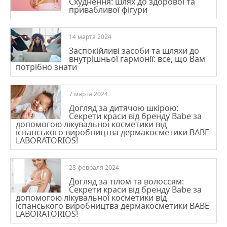
Схуднення: шлях до здорової та
привабливої фігури
14 марта 2024
Заспокійливі засоби та шляхи до
внутрішньої гармонії: все, що Вам
потрібно знати
7 марта 2024
Догляд за дитячою шкірою:
Секрети краси від бренду Babe за
допомогою лікувальної косметики від
іспанського виробництва дермакосметики BABE
LABORATORIOS!
28 февраля 2024
Догляд за тілом та волоссям:
Секрети краси від бренду Babe за
допомогою лікувальної косметики від
іспанського виробництва дермакосметики BABE
LABORATORIOS!