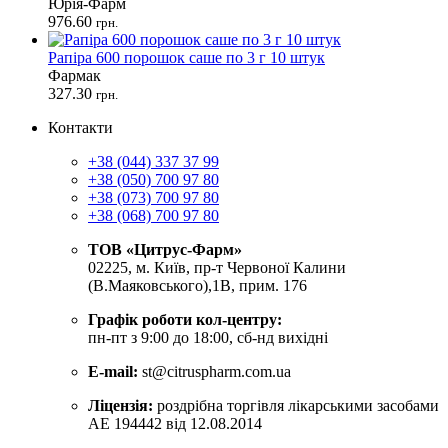
Юрія-Фарм
976.60
грн.
Рапіра 600 порошок саше по 3 г 10 штук
Фармак
327.30
грн.
Контакти
+38 (044) 337 37 99
+38 (050) 700 97 80
+38 (073) 700 97 80
+38 (068) 700 97 80
ТОВ «Цитрус-Фарм»
02225, м. Київ, пр-т Червоної Калини
(В.Маяковського),1В, прим. 176
Графік роботи кол-центру:
пн-пт з 9:00 до 18:00, сб-нд вихідні
E-mail:
st@citruspharm.com.ua
Ліцензія:
роздрібна торгівля лікарськими засобами
АЕ 194442 від 12.08.2014