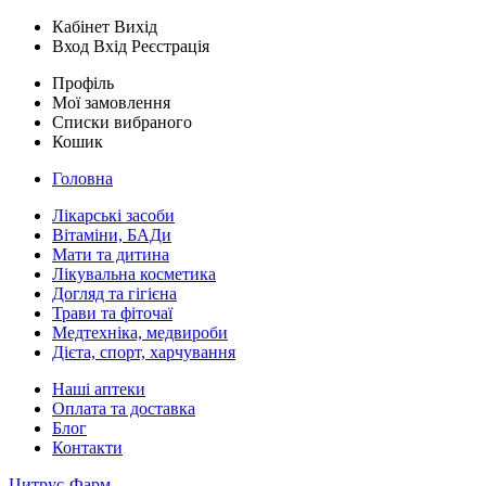
Кабінет
Вихід
Вход
Вхід
Реєстрація
Профіль
Мої замовлення
Списки вибраного
Кошик
Головна
Лікарські засоби
Вітаміни, БАДи
Мати та дитина
Лікувальна косметика
Догляд та гігієна
Трави та фіточаї
Медтехніка, медвироби
Дієта, спорт, харчування
Наші аптеки
Оплата та доставка
Блог
Контакти
Цитрус-Фарм