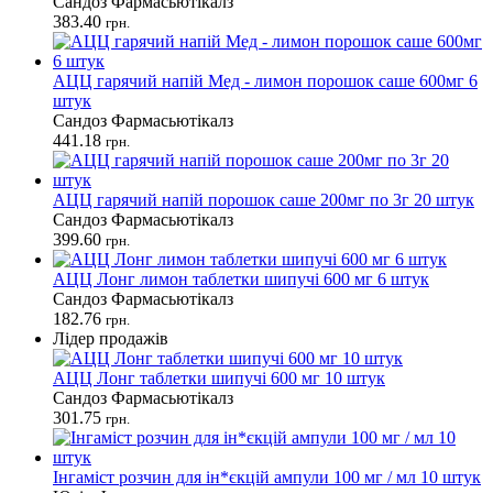
Сандоз Фармасьютікалз
383.40
грн.
АЦЦ гарячий напій Мед - лимон порошок саше 600мг 6
штук
Сандоз Фармасьютікалз
441.18
грн.
АЦЦ гарячий напій порошок саше 200мг по 3г 20 штук
Сандоз Фармасьютікалз
399.60
грн.
АЦЦ Лонг лимон таблетки шипучі 600 мг 6 штук
Сандоз Фармасьютікалз
182.76
грн.
Лідер продажів
АЦЦ Лонг таблетки шипучі 600 мг 10 штук
Сандоз Фармасьютікалз
301.75
грн.
Інгаміст розчин для ін*єкцій ампули 100 мг / мл 10 штук