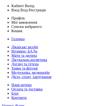
Кабінет
Вихід
Вход
Вхід
Реєстрація
Профіль
Мої замовлення
Списки вибраного
Кошик
Головна
Лікарські засоби
Вітаміни, БАДи
Мати та дитина
Лікувальна косметика
Догляд та гігієна
Трави та фіточаї
Медтехніка, медвироби
Дієта, спорт, харчування
Наші аптеки
Оплата та доставка
Блог
Контакти
Цитрус-Фарм